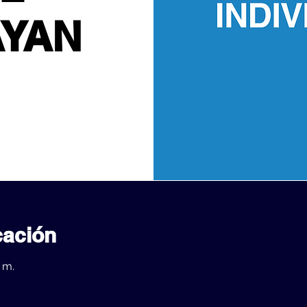
AYAN
cación
 m.