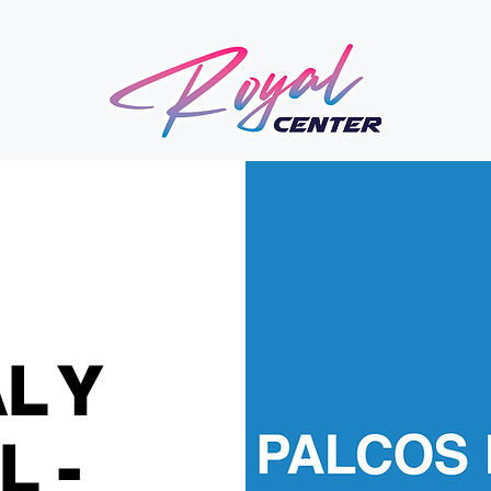
L Y
L -