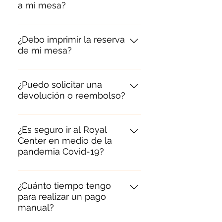
a mi mesa?
No es posible, cada mesa tiene 
un aforo establecido que no 
¿Debo imprimir la reserva
de mi mesa?
puede ser alterado
El PDF que se te envia luego de 
realizada tu compra debes 
¿Puedo solicitar una
devolución o reembolso?
presentarlo en el momento del 
ingreso. Puedes hacerlo en 
Las compras realizadas no 
formato digital o impreso.
tienen reembolso.
¿Es seguro ir al Royal
Center en medio de la
pandemia Covid-19?
Contamos con todos los 
protocolos de Bioseguridad 
¿Cuánto tiempo tengo
para realizar un pago
para que disfrutes con nosotros 
manual?
de la forma más segura posible. 
Todas las mesas cuentan con 