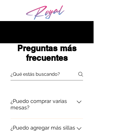
Preguntas más
frecuentes
¿Puedo comprar varias
mesas?
Si, puedes comprar la cantidad 
de mesas que desees.
¿Puedo agregar más sillas