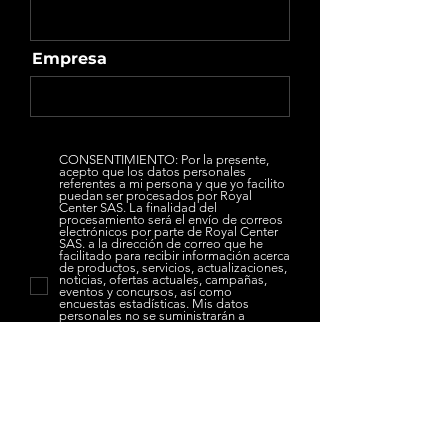
Empresa
CONSENTIMIENTO: Por la presente,
acepto que los datos personales
referentes a mi persona y que yo facilito
puedan ser procesados por Royal
Center SAS. La finalidad del
procesamiento será el envío de correos
electrónicos por parte de Royal Center
SAS. a la dirección de correo que he
facilitado para recibir información acerca
de productos, servicios, actualizaciones,
noticias, ofertas actuales, campañas,
eventos y concursos, así como
encuestas estadísticas. Mis datos
personales no se suministrarán a
terceros. Puedo retirar mi
consentimiento en cualquier momento
enviando un correo electrónico a
mercadeo@royalcenter.com.co. La
retirada de mi consentimiento no afecta
a la legalidad del procesamiento
basado en el consentimiento otorgado
antes de dicha retirada.